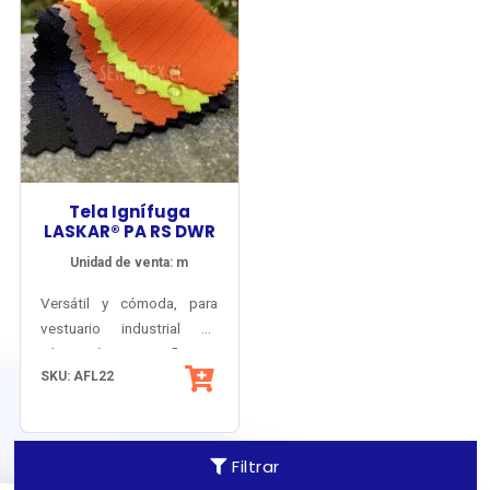
Tela Ignífuga
LASKAR® PA RS DWR
Unidad de venta: m
Versátil y cómoda, para
vestuario industrial de
protección contra Fuego
Inherentemente antiflama y
SKU: AFL22
Repentino y Arco Eléctrico,
antiestático.
con factor solar certificado
y resistencia a las
salpicaduras de Ácidos.
Filtrar