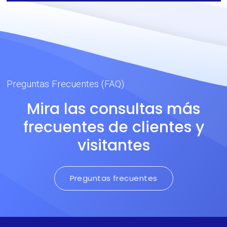
Preguntas Frecuentes (FAQ)
Mira las consultas más
frecuentes de clientes y
visitantes
Preguntas frecuentes