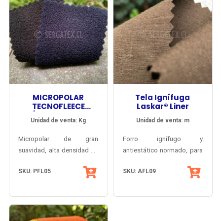
MICROPOLAR
Tela Ignífuga
TECNOFLEECE
Laskar® Liner
A/PILLING DOBLE
Unidad de venta: Kg
Unidad de venta: m
CARA
Micropolar de gran
Forro ignífugo y
suavidad, alta densidad de
antiestático normado, para
filamentos y finísima
vestuario industrial de
SKU: PFL05
SKU: AFL09
terminación anti-pilling en
protección contra Fuego
ambas caras.
Repentino y Arco Eléctrico.
Inherentemente anti flama y
antiestático