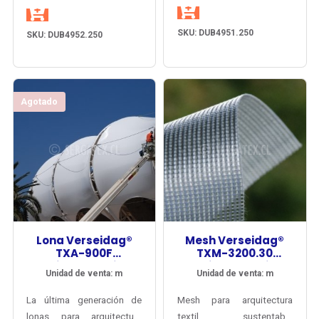
permanentes, resistente a
permanentes, resistente a
la intemperie por más de
la intemperie por más de
SKU: DUB4951.250
SKU: DUB4952.250
25 años, con garantía del
25 años, con garantía del
fbricante por 15 años.
fbricante por 15 años.
Agotado
Lona Verseidag®
Mesh Verseidag®
TXA-900F
TXM-3200.30
Arquitectura Tipo II
Arquitectura Tipo I
Unidad de venta: m
Unidad de venta: m
PVDF
PVDF
La última generación de
Mesh para arquitectura
lonas para arquitectura
textil sustentable