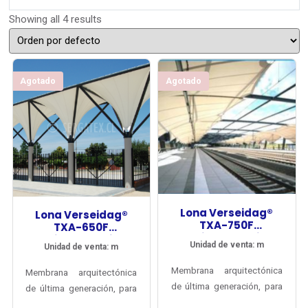
Showing all 4 results
Agotado
Agotado
Lona Verseidag®
Lona Verseidag®
TXA-750F
TXA-650F
Arquitectura Tipo I
Arquitectura Tipo 0
Unidad de venta: m
Unidad de venta: m
PVDF
PVDF
Membrana arquitectónica
Membrana arquitectónica
de última generación, para
de última generación, para
tensoestructuras
tensoestructuras