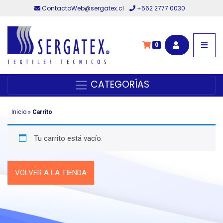
ContactoWeb@sergatex.cl
+562 2777 0030
0
CATEGORÍAS
Inicio
»
Carrito
Tu carrito está vacío.
VOLVER A LA TIENDA