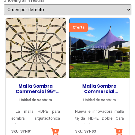
Showing all 4 results
Oferta
Malla Sombra
Malla Sombra
Commercial 95®
Commercial
340
DualShade® 350
Unidad de venta: m
Unidad de venta: m
La malla HDPE para
Nueva e innovadora malla
sombra arquitectónica
tejida HDPE Doble Cara
referente del mercado
(Bicolor) para arquitectura
SKU: SYN01
SKU: SYN03
internacional: la más
textil y velarias, aporta