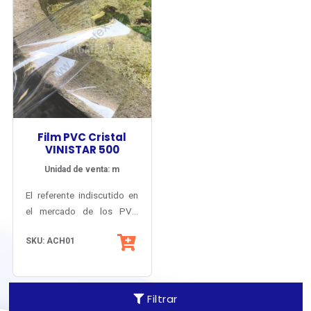
Film PVC Cristal
VINISTAR 500
Unidad de venta: m
El referente indiscutido en
el mercado de los PVC
CRISTAL, desarrollado y
SKU: ACH01
fabricado en Japón.
Lámina de máxima
transparencia, con filtro
protector UV sobre 95%.
Filtrar
Encogimiento térmico