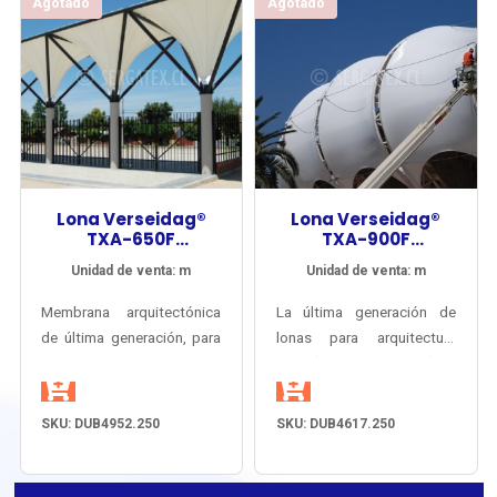
Agotado
Agotado
Lona Verseidag®
Lona Verseidag®
TXA-650F
TXA-900F
Arquitectura Tipo 0
Arquitectura Tipo II
Unidad de venta: m
Unidad de venta: m
PVDF
PVDF
Membrana arquitectónica
La última generación de
de última generación, para
lonas para arquitectura
tensoestructuras
textil (tensoestructuras) de
permanentes, resistente a
instalación permanente.
la intemperie por más de
Tejido de Polyester
SKU: DUB4952.250
SKU: DUB4617.250
25 años, con garantía del
anticapilaridad recubierto
fbricante por 15 años.
con PVC TiO2 y acabado
PVDF sellable en ambas