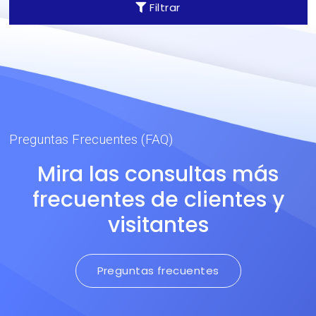
Filtrar
caras. Garantía 15 años,
vida útil 25~30 años.
Preguntas Frecuentes (FAQ)
Mira las consultas más
frecuentes de clientes y
visitantes
Preguntas frecuentes