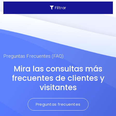
Filtrar
Preguntas Frecuentes (FAQ)
Mira las consultas más
frecuentes de clientes y
visitantes
Preguntas frecuentes