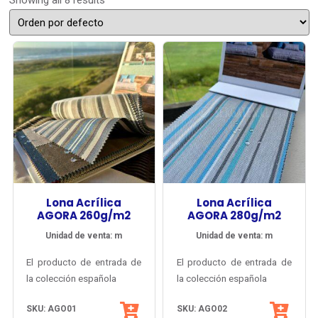
Showing all 8 results
Lona Acrílica
Lona Acrílica
AGORA 260g/m2
AGORA 280g/m2
Unidad de venta: m
Unidad de venta: m
El producto de entrada de
El producto de entrada de
la colección española
la colección española
Agora® de Tuva Textil,
Agora® de Tuva Textil,
SKU: AGO01
SKU: AGO02
con gran diversidad de
con gran diversidad de