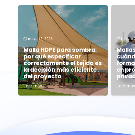
mayo 13, 2026
febrero 
Malla HDPE para sombra:
Malla
por qué especificar
cuánd
correctamente el tejido es
formal
la decisión más eficiente
en pr
del proyecto
priva
Leer más
Leer má