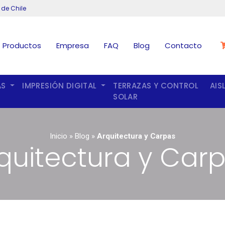
 de Chile
Productos
Empresa
FAQ
Blog
Contacto
AS
IMPRESIÓN DIGITAL
TERRAZAS Y CONTROL
AIS
SOLAR
Inicio
»
Blog
»
Arquitectura y Carpas
quitectura y Car