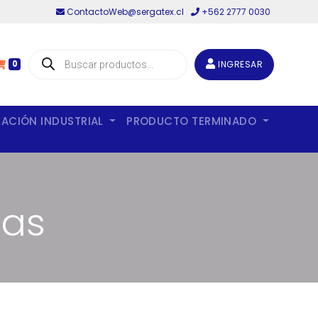
ContactoWeb@sergatex.cl
+562 2777 0030
Búsqueda
de
INGRESAR
0
productos
LACIÓN INDUSTRIAL
PRODUCTO TERMINADO
pas