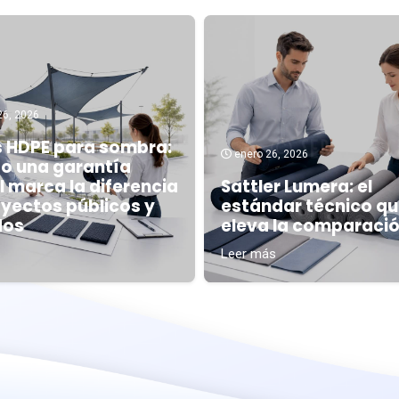
26, 2026
s HDPE para sombra:
enero 26, 2026
o una garantía
 marca la diferencia
Sattler Lumera: el
oyectos públicos y
estándar técnico q
dos
eleva la comparaci
s
Leer más