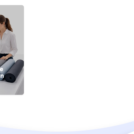
ue
ón