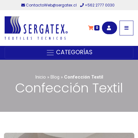
ContactoWeb@sergatex.cl
+562 2777 0030
0
CATEGORÍAS
Inicio
»
Blog
»
Confección Textil
Confección Textil