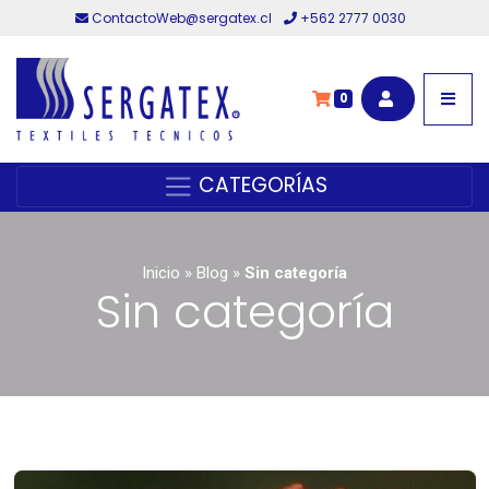
ContactoWeb@sergatex.cl
+562 2777 0030
0
CATEGORÍAS
Inicio
»
Blog
»
Sin categoría
Sin categoría