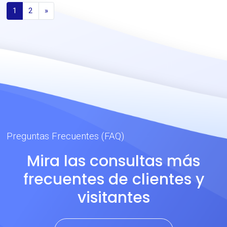
1
2
»
Preguntas Frecuentes (FAQ)
Mira las consultas más
frecuentes de clientes y
visitantes