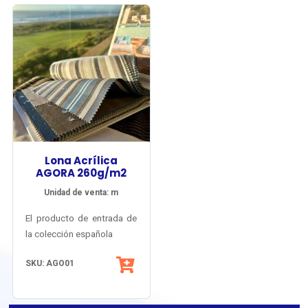
Lona Acrílica
AGORA 260g/m2
Unidad de venta: m
El producto de entrada de
la colección española
Agora® de Tuva Textil,
SKU: AGO01
con gran diversidad de
colores lisos, melange y
listados y múltiples
Su estructura basada en