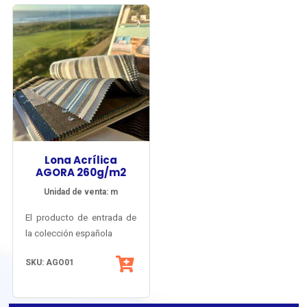
Lona Acrílica
AGORA 260g/m2
Unidad de venta: m
El producto de entrada de
la colección española
Agora® de Tuva Textil,
SKU: AGO01
con gran diversidad de
colores lisos, melange y
listados y múltiples
Su estructura basada en