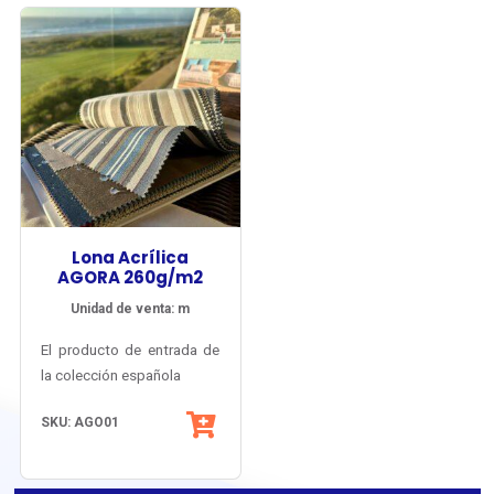
Lona Acrílica
AGORA 260g/m2
Unidad de venta: m
El producto de entrada de
la colección española
Agora® de Tuva Textil,
SKU: AGO01
con gran diversidad de
colores lisos, melange y
listados y múltiples
Su estructura basada en