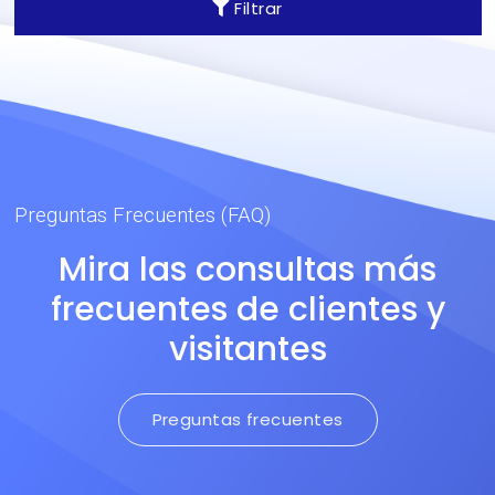
Filtrar
punta se logra una textura
única e insuperable. Usado
principalmente en
Chaquetas, Pantalones y
Jardineras Corporativos y
Deportivos.
Preguntas Frecuentes (FAQ)
Mira las consultas más
frecuentes de clientes y
visitantes
Preguntas frecuentes