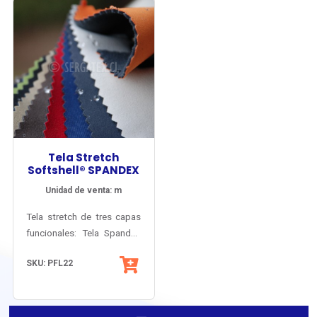
3x58m o 3x65m.
siempre seco sobre la piel.
Tela Stretch
Softshell® SPANDEX
Unidad de venta: m
Tela stretch de tres capas
funcionales: Tela Spandex
Antienganche + Lámina
SKU: PFL22
Elástica de Poliuretano
Respirable + Micropolar
Antipilling interior.
Mediante tecnología de