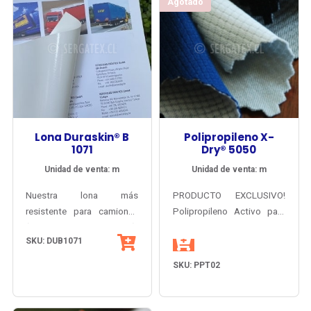
Agotado
Lona Duraskin® B
Polipropileno X-
1071
Dry® 5050
Unidad de venta: m
Unidad de venta: m
Nuestra lona más
PRODUCTO EXCLUSIVO!
resistente para camiones
Polipropileno Activo para
(cortinas y carpas).
ropa interior primera capa.
SKU: DUB1071
Durabilidad insuperable y
Mantiene el balance
acabados de máxima
térmico del cuerpo,
SKU: PPT02
tecnología, para destacar
permitiendo la rápida
su flota en cualquier
evaporación de la
carretera. Superformato
transpiración, con tacto