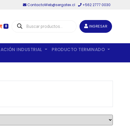
ContactoWeb@sergatex.cl
+562 2777 0030
Búsqueda
de
INGRESAR
0
productos
LACIÓN INDUSTRIAL
PRODUCTO TERMINADO