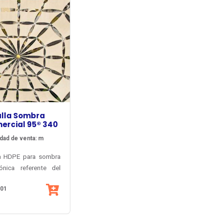
lla Sombra
rcial 95® 340
dad de venta: m
a HDPE para sombra
tónica referente del
internacional: la más
N01
, con la carta de
más amplia, la mejor
a y el más largo