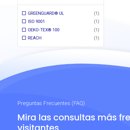
GREENGUARD® UL
(1)
ISO 9001
(1)
OEKO-TEX® 100
(1)
REACH
(1)
Preguntas Frecuentes (FAQ)
Mira las consultas más fr
visitantes