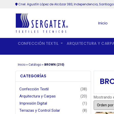
Cnel. Agustín López de Alcázar 383, Independencia, Santiago
Inicio
CONFECCIÓN TEXTIL
ARQUITECTURA Y CARP
Inicio
»
Catálogo
»
BROWN (210)
CATEGORÍAS
BRO
Confección Textil
(38)
Arquitectura y Carpas
(20)
Mostrando e
Impresión Digital
(1)
Terrazas y Control Solar
(8)