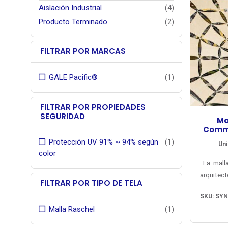
Aislación Industrial
(4)
Producto Terminado
(2)
FILTRAR POR MARCAS
GALE Pacific®
(1)
FILTRAR POR PROPIEDADES
SEGURIDAD
Ma
Comme
Protección UV 91% ~ 94% según
(1)
Uni
color
La mall
arquitec
FILTRAR POR TIPO DE TELA
mercado 
SKU: SY
vendida
Malla Raschel
(1)
colores 
garantí