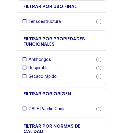
historial
FILTRAR POR USO FINAL
producto
flagship
Tensoestructura
(1)
de Gale P
pionero
sombra in
FILTRAR POR PROPIEDADES
FUNCIONALES
Garan
fabrican
, contr
Antihongos
(1)
exposici
Respirable
(1)
Secado rápido
(1)
FILTRAR POR ORIGEN
GALE Pacific China
(1)
FILTRAR POR NORMAS DE
CALIDAD