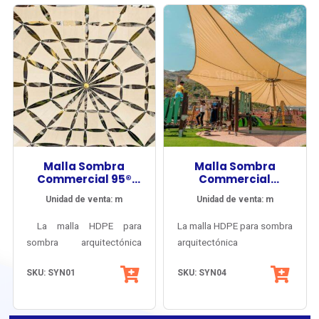
Malla Sombra
Malla Sombra
Commercial 95®
Commercial
340
Heavy®
Unidad de venta: m
Unidad de venta: m
La malla HDPE para
La malla HDPE para sombra
sombra arquitectónica
arquitectónica
referente del mercado
Commercial Heavy®
SKU: SYN01
SKU: SYN04
internacional: la más
combina una
vendida, con la carta de
alta densidad
colores más amplia, la
(430 g/m2) con un