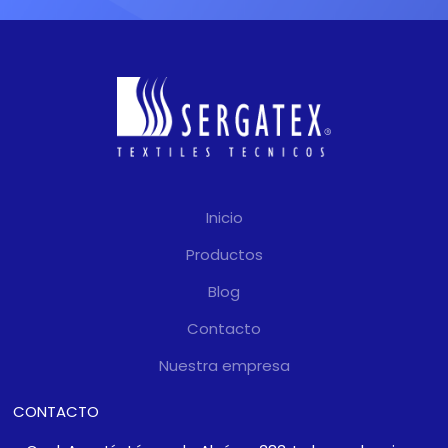
gran escala y precisión, que
requieran cubrir superficies
amplias o soportar cargas
de viento muy altas, o
simplemente en los que
una estética limpia y pulida
sea la prioridad.
Inicio
Productos
Blog
Contacto
Nuestra empresa
CONTACTO