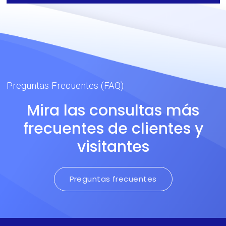
Preguntas Frecuentes (FAQ)
Mira las consultas más
frecuentes de clientes y
visitantes
Preguntas frecuentes