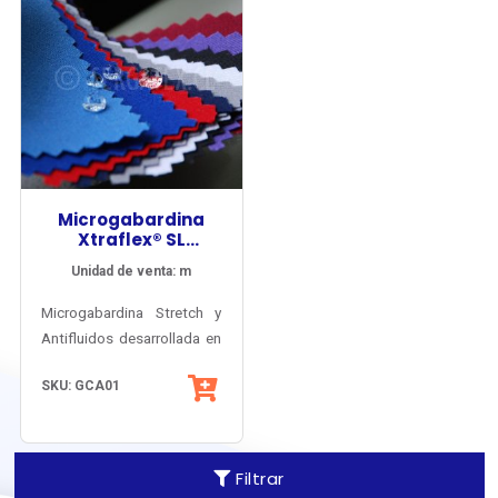
Microgabardina
Xtraflex® SL
Antifluidos
Unidad de venta: m
Microgabardina Stretch y
Antifluidos desarrollada en
Inglaterra especialmente
SKU: GCA01
para el mercado
profesional chileno del área
médica y la salud.
Certificado OEKO-TEX®.
Filtrar