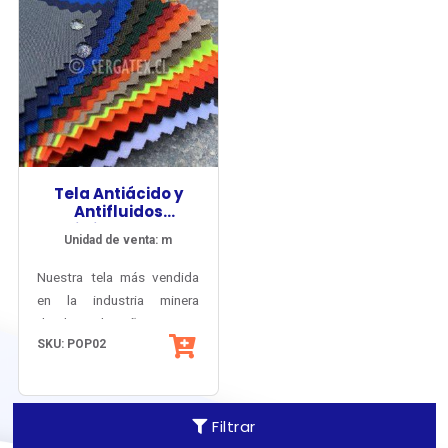
Tela Antiácido y
Antifluidos
Vitriolen® 220
Unidad de venta: m
Nuestra tela más vendida
en la industria minera
desde el año 2000,
SKU: POP02
imbatible frente al trato
rudo y el lavado industrial,
es confortable y preserva
sus propiedades
Filtrar
protectivas de manera