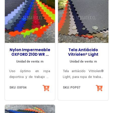
Nylon Impermeable
Tela Antiácido
OXFORD 210D WR +
Vitriolen® Light
PU5000
Unidad de venta: m
Unidad de venta: m
Uso óptimo en ropa
Tela antiácido Vitriolen®
deportiva y de trabajo de
Light, para ropa de trabajo
máxima impermeabilidad y
antiácido, protección UV-
SKU: OXF04
SKU: POP07
trato rudo. Accesorios
PRO®. Con menos espesor
deportivos y militares de
que el Vitriolen® Original,
alta impermeabilidad.
para lograr más confort y
frescura.