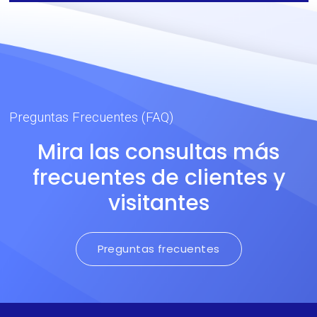
indefinida.
Preguntas Frecuentes (FAQ)
Mira las consultas más
frecuentes de clientes y
visitantes
Preguntas frecuentes