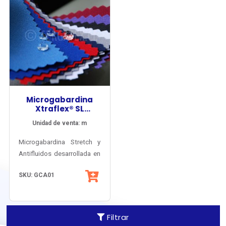
Microgabardina
Xtraflex® SL
Antifluidos
Unidad de venta: m
Microgabardina Stretch y
Antifluidos desarrollada en
Inglaterra especialmente
SKU: GCA01
para el mercado
profesional chileno del área
médica y la salud.
Certificado OEKO-TEX®.
Filtrar