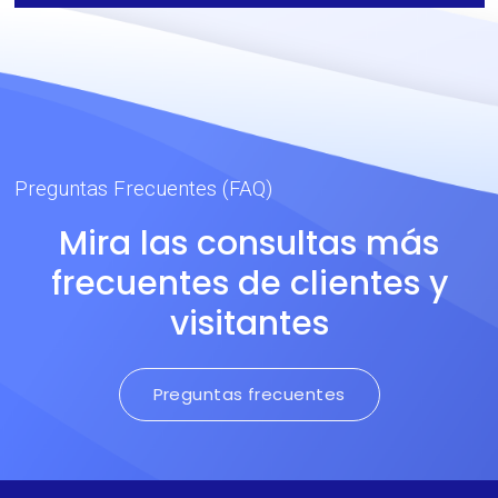
Preguntas Frecuentes (FAQ)
Mira las consultas más
frecuentes de clientes y
visitantes
Preguntas frecuentes