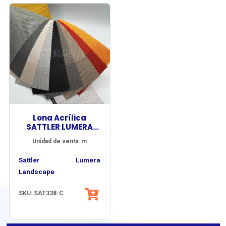
Lona Acrílica
SATTLER LUMERA
LANDSCAPE
Unidad de venta: m
Sattler Lumera
Landscape
amplía la percepción del
SKU: SAT338-C
diseño textil mediante
composiciones inspiradas
Sus diseños entrelazan
en paisajes naturales,
tonalidades y texturas que