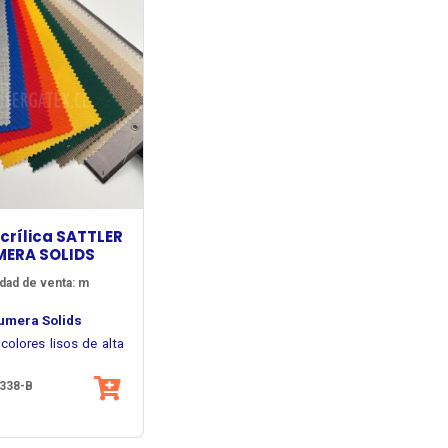
crílica SATTLER
MERA SOLIDS
dad de venta: m
Lumera Solids
colores lisos de alta
ad con una superficie
338-B
me y elegante,
ctura basada en fibra
ndo un excelente
de alta calidad permite
o en lonas acrílicas
riencia limpia y
 durables