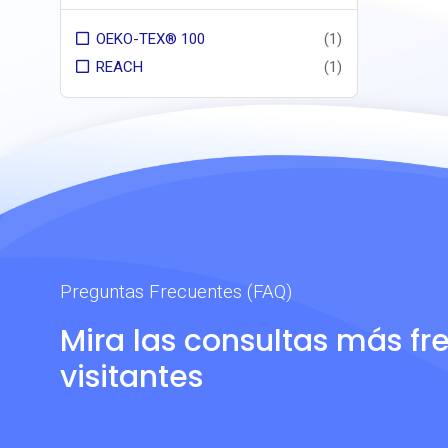
OEKO-TEX® 100
(1)
REACH
(1)
Preguntas Frecuentes (FAQ)
Mira las consultas más fr
visitantes