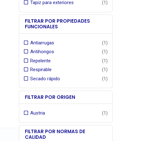
Tapiz para exteriores
(1)
para to
atempora
y
exteriore
gran r
radiaci
FILTRAR POR PROPIEDADES
, idea
FUNCIONALES
residenc
que bu
Ancho út
Antiarrugas
(1)
consisten
con calc
Antihongos
(1)
vida útil.
sellados 
Repelente
(1)
Garantía
por par
Respirable
(1)
gestion
Secado rápido
(1)
Serga
Revisa 
distribui
stock de
FILTRAR POR ORIGEN
Simulado
Austria
(1)
FILTRAR POR NORMAS DE
CALIDAD