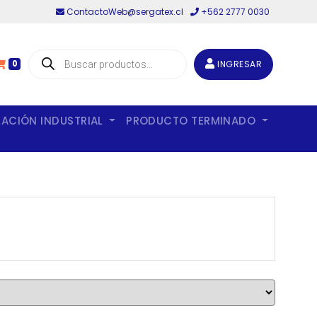
ContactoWeb@sergatex.cl
+562 2777 0030
Búsqueda
de
INGRESAR
0
productos
LACIÓN INDUSTRIAL
PRODUCTO TERMINADO