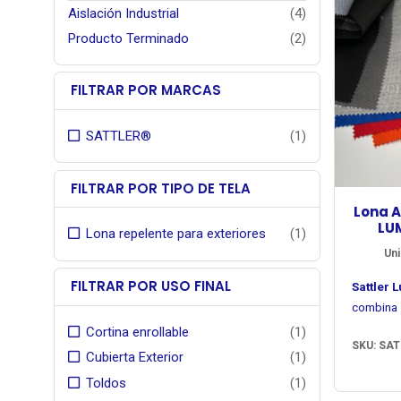
Aislación Industrial
(4)
Producto Terminado
(2)
FILTRAR POR MARCAS
SATTLER®
(1)
FILTRAR POR TIPO DE TELA
Lona A
LU
Lona repelente para exteriores
(1)
Uni
FILTRAR POR USO FINAL
Sattler 
combina 
intensid
Cortina enrollable
(1)
SKU: SAT
unifor
Su estru
Cubierta Exterior
(1)
ofrecie
acrílica 
Toldos
(1)
desempeñ
una apa
colores