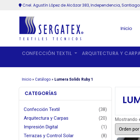
Cnel. Agustín López de Alcázar 383, Independencia, Santiago
Inicio
CONFECCIÓN TEXTIL
ARQUITECTURA Y CARP
Inicio
»
Catálogo
»
Lumera Solids Ruby 1
CATEGORÍAS
LUM
Confección Textil
(38)
Arquitectura y Carpas
(20)
Mostrando e
Impresión Digital
(1)
Terrazas y Control Solar
(8)