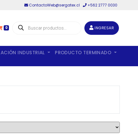
ContactoWeb@sergatex.cl
+562 2777 0030
Búsqueda
de
INGRESAR
0
productos
LACIÓN INDUSTRIAL
PRODUCTO TERMINADO