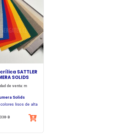
crílica SATTLER
MERA SOLIDS
dad de venta: m
Lumera Solids
colores lisos de alta
ad con una superficie
338-B
me y elegante,
ctura basada en fibra
ndo un excelente
de alta calidad permite
o en lonas acrílicas
riencia limpia y
 durables