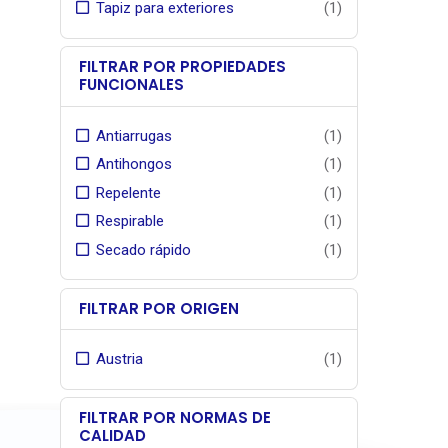
Tapiz para exteriores
(1)
para to
atempora
y
exteriore
gran r
radiaci
FILTRAR POR PROPIEDADES
, idea
FUNCIONALES
residenc
que bu
Ancho út
Antiarrugas
(1)
consisten
con calc
Antihongos
(1)
vida útil.
sellados 
Repelente
(1)
Garantía
por par
Respirable
(1)
gestion
Secado rápido
(1)
Serga
Revisa 
distribui
stock de
FILTRAR POR ORIGEN
Simulado
Austria
(1)
FILTRAR POR NORMAS DE
CALIDAD