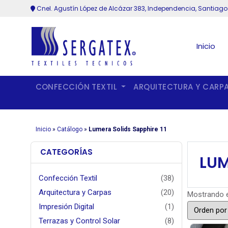
Cnel. Agustín López de Alcázar 383, Independencia, Santiago
Inicio
CONFECCIÓN TEXTIL
ARQUITECTURA Y CARP
Inicio
»
Catálogo
»
Lumera Solids Sapphire 11
CATEGORÍAS
LUM
Confección Textil
(38)
Arquitectura y Carpas
(20)
Mostrando e
Impresión Digital
(1)
Terrazas y Control Solar
(8)