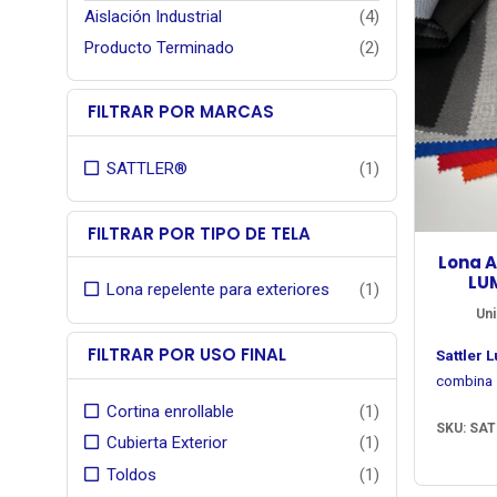
Aislación Industrial
(4)
Producto Terminado
(2)
FILTRAR POR MARCAS
SATTLER®
(1)
FILTRAR POR TIPO DE TELA
Lona A
LU
Lona repelente para exteriores
(1)
Uni
FILTRAR POR USO FINAL
Sattler 
combina 
intensid
Cortina enrollable
(1)
SKU: SAT
unifor
Su estru
Cubierta Exterior
(1)
ofrecie
acrílica 
Toldos
(1)
desempeñ
una apa
colores