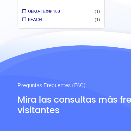
OEKO-TEX® 100
(1)
REACH
(1)
Preguntas Frecuentes (FAQ)
Mira las consultas más fr
visitantes