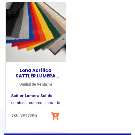
Lona Acrílica
SATTLER LUMERA
SOLIDS
Unidad de venta: m
Sattler Lumera Solids
combina colores lisos de
alta intensidad con una
SKU: SAT338-B
superficie uniforme y
Su estructura basada en
elegante, ofreciendo un
fibra acrílica de alta calidad
excelente desempeño en
permite una apariencia
colores durables