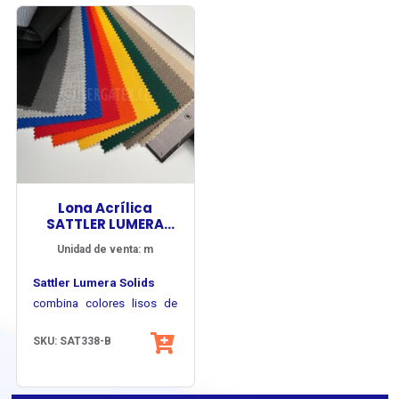
Lona Acrílica
SATTLER LUMERA
SOLIDS
Unidad de venta: m
Sattler Lumera Solids
combina colores lisos de
alta intensidad con una
SKU: SAT338-B
superficie uniforme y
Su estructura basada en
elegante, ofreciendo un
fibra acrílica de alta calidad
excelente desempeño en
permite una apariencia
colores durables