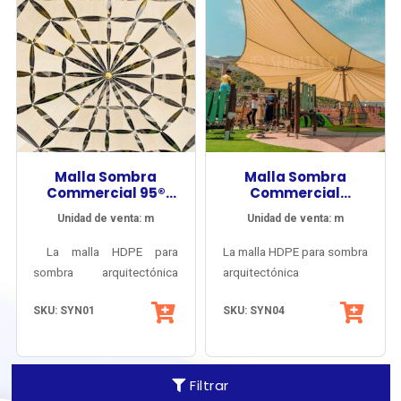
Malla Sombra
Malla Sombra
Commercial 95®
Commercial
340
Heavy®
Unidad de venta: m
Unidad de venta: m
La malla HDPE para
La malla HDPE para sombra
sombra arquitectónica
arquitectónica
referente del mercado
Commercial Heavy®
SKU: SYN01
SKU: SYN04
internacional: la más
combina una
vendida, con la carta de
alta densidad
colores más amplia, la
(430 g/m2) con un
mejor garantía y el más
tejido patentado 100%
Filtrar
largo historial trazable.
monofilamento tubular