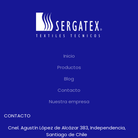
requieran cubrir superficies
amplias o soportar cargas
de viento muy altas, o
simplemente en los que
una estética limpia y pulida
sea la prioridad.
Inicio
Productos
Blog
Contacto
Nuestra empresa
CONTACTO
Cnel. Agustín López de Alcázar 383, Independencia,
Santiago de Chile