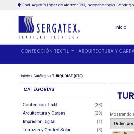
Cnel. Agustín López de Alcázar 383, Independencia, Santiago
Inicio
CONFECCIÓN TEXTIL
ARQUITECTURA Y CARP
Inicio
»
Catálogo
»
TURQUOISE (070)
CATEGORÍAS
TUR
Confección Textil
(38)
Arquitectura y Carpas
(20)
Mostrando e
Impresión Digital
(1)
Terrazas y Control Solar
(8)