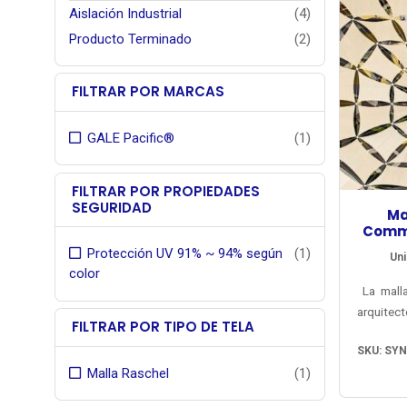
Aislación Industrial
(4)
Producto Terminado
(2)
FILTRAR POR MARCAS
GALE Pacific®
(1)
FILTRAR POR PROPIEDADES
SEGURIDAD
Ma
Comme
Protección UV 91% ~ 94% según
(1)
Uni
color
La mall
arquitec
FILTRAR POR TIPO DE TELA
mercado 
SKU: SY
vendida
Malla Raschel
(1)
colores 
garantí