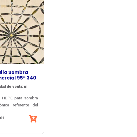
lla Sombra
rcial 95® 340
dad de venta: m
a HDPE para sombra
tónica referente del
internacional: la más
N01
, con la carta de
más amplia, la mejor
a y el más largo