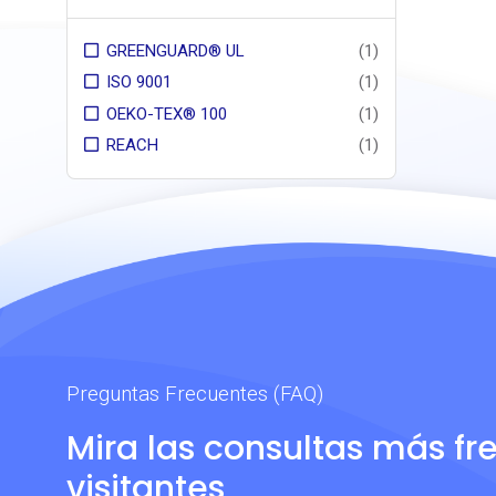
GREENGUARD® UL
(1)
ISO 9001
(1)
OEKO-TEX® 100
(1)
REACH
(1)
Preguntas Frecuentes (FAQ)
Mira las consultas más fr
visitantes