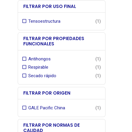
historial
FILTRAR POR USO FINAL
producto
flagship
Tensoestructura
(1)
de Gale P
pionero
sombra in
FILTRAR POR PROPIEDADES
FUNCIONALES
Garan
fabrican
, contr
Antihongos
(1)
exposici
Respirable
(1)
Secado rápido
(1)
FILTRAR POR ORIGEN
GALE Pacific China
(1)
FILTRAR POR NORMAS DE
CALIDAD