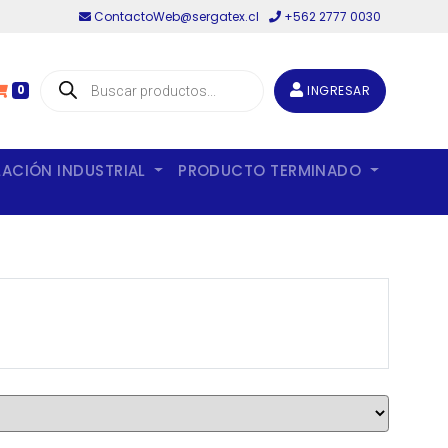
ContactoWeb@sergatex.cl
+562 2777 0030
Búsqueda
de
INGRESAR
0
productos
LACIÓN INDUSTRIAL
PRODUCTO TERMINADO