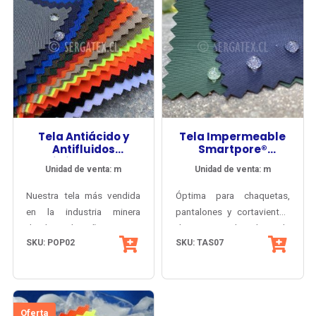
Tela Antiácido y
Tela Impermeable
Antifluidos
Smartpore®
Vitriolen® 220
TRIPLEX 10000
Unidad de venta: m
Unidad de venta: m
Nuestra tela más vendida
Óptima para chaquetas,
en la industria minera
pantalones y cortavientos
desde el año 2000,
deportivos y de trabajo, de
SKU: POP02
SKU: TAS07
imbatible frente al trato
máxima impermeabilidad y
rudo y el lavado industrial,
alta respirabilidad, con
es confortable y preserva
membrana y forro
sus propiedades
laminado.
protectivas de manera
Oferta