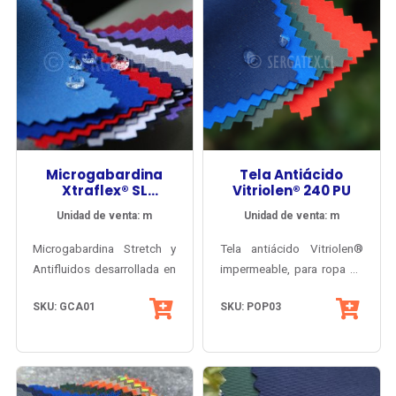
Microgabardina
Tela Antiácido
Xtraflex® SL
Vitriolen® 240 PU
Antifluidos
Unidad de venta: m
Unidad de venta: m
Microgabardina Stretch y
Tela antiácido Vitriolen®
Antifluidos desarrollada en
impermeable, para ropa de
Inglaterra especialmente
trabajo impermeable y
SKU: GCA01
SKU: POP03
para el mercado
antiácido, antigrasa
profesional chileno del área
(oleófuga), protección UV-
médica y la salud.
PRO®. Durabilidad,
Certificado OEKO-TEX®.
seguridad y comodidad
comprobadas.