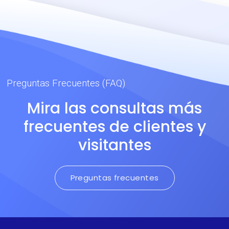
Preguntas Frecuentes (FAQ)
Mira las consultas más
frecuentes de clientes y
visitantes
Preguntas frecuentes