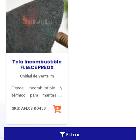
Tela Incombustible
FLEECE PREOX
Unidad de venta: m
Fleece incombustible y
térmico para mantas y
acolchados de protección
SKU: AFL03.KO450
antiflama y altas
temperaturas. Uso
industrial y vestuario.
Filtrar