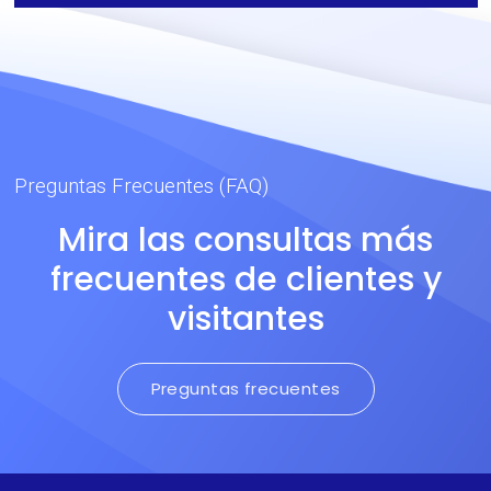
Preguntas Frecuentes (FAQ)
Mira las consultas más
frecuentes de clientes y
visitantes
Preguntas frecuentes