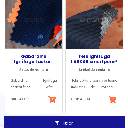
Gabardina
Tela Ignífuga
Ignífuga Laskar®
LASKAR smartpore®
DWR TW
Unidad de venta: m
Unidad de venta: m
Gabardina Ignífuga
Tela óptima para vestuario
antiestática, ofrece
industrial de Protección
protección multi-riesgo
Climática, Fuego Repentino
SKU: AFL11
SKU: AFL14
para confección de
y Arco Eléctrico.
vestuario contra Fuego y
Inherentemente antiflama y
Arco Eléctrico, control de
antiestático.
estática, protección solar y
Filtrar
resistencia a las