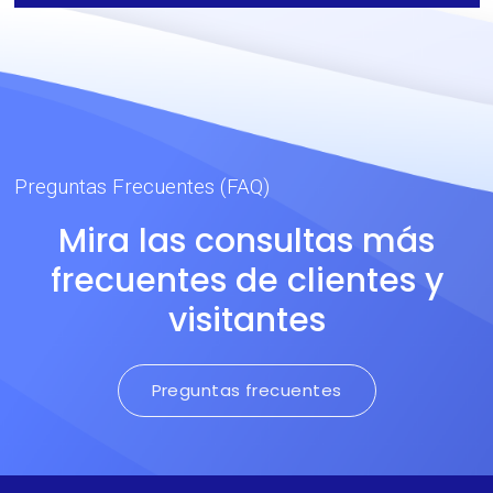
salpicaduras de ácidos.
Propiedades inherentes, no
se degradan.
Preguntas Frecuentes (FAQ)
Mira las consultas más
frecuentes de clientes y
visitantes
Preguntas frecuentes