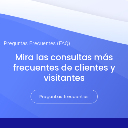
Preguntas Frecuentes (FAQ)
Mira las consultas más
frecuentes de clientes y
visitantes
Preguntas frecuentes