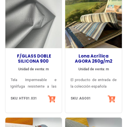
F/GLASS DOBLE
Lona Acrílica
SILICONA 900
AGORA 260g/m2
Unidad de venta: m
Unidad de venta: m
Tela Impermeable e
El producto de entrada de
Igníifuga resistente a las
la colección española
temperaturas extremas,
Agora® de Tuva Textil,
SKU: HTF01.031
SKU: AGO01
peso 900 g/m2. Tejido
con gran diversidad de
denso de fibra de vidrio,
colores lisos, melange y
recubierto con Silicona por
listados y múltiples
Su estructura basada en
ambas caras, con
posibilidades de
fibra acrílica tintada en
excelente flexibilidad y muy
armonización.
la masa