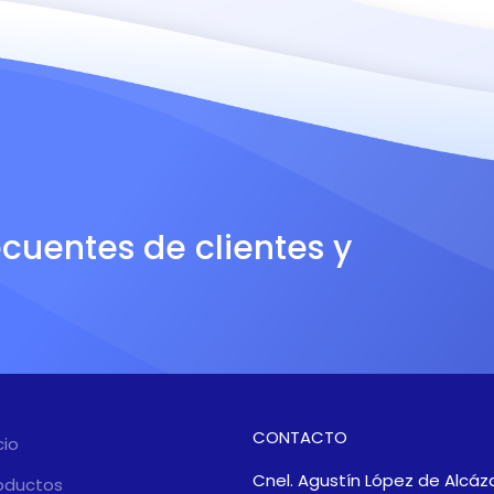
ecuentes de clientes y
CONTACTO
cio
Cnel. Agustín López de Alcáza
oductos