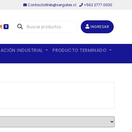
ContactoWeb@sergatex.cl
+562 2777 0030
Búsqueda
de
INGRESAR
0
productos
LACIÓN INDUSTRIAL
PRODUCTO TERMINADO