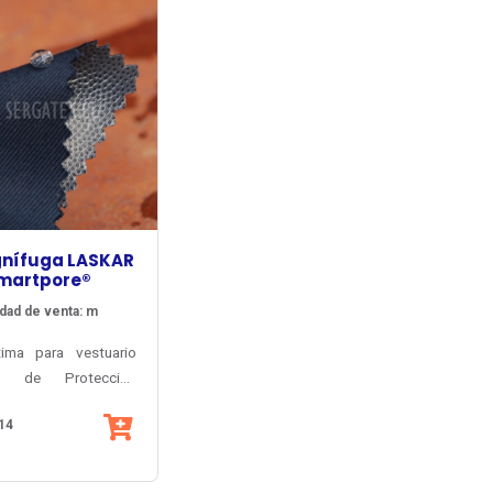
gnífuga LASKAR
martpore®
dad de venta: m
tima para vestuario
ial de Protección
a, Fuego Repentino y
14
trico. Inherentemente
 y antiestático.