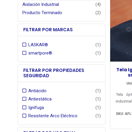
Aislación Industrial
(4)
Producto Terminado
(2)
FILTRAR POR MARCAS
LASKAR®
(1)
smartpore®
(1)
Tela I
FILTRAR POR PROPIEDADES
s
SEGURIDAD
Uni
Antiácido
(1)
Tela óp
Antiestática
(1)
industr
Ignífuga
(1)
Climátic
SKU: AFL
Arco Eléc
Resistente Arco Eléctrico
(1)
antiflama