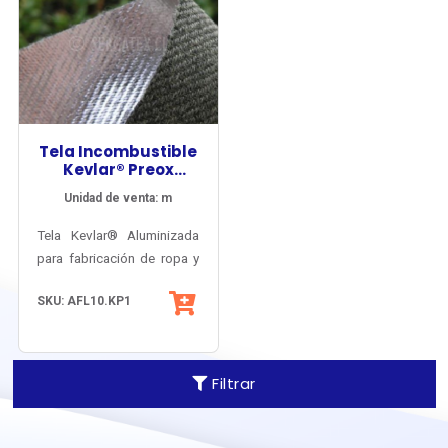
indefinida.
Tela Incombustible
Kevlar® Preox
Aluminizado
Unidad de venta: m
Tela Kevlar® Aluminizada
para fabricación de ropa y
accesorios refractarios.
SKU: AFL10.KP1
Aplicación industrial, en
forma de guantes,
delantales, pecheras,
escafandras, polainas,
Filtrar
mantas antiflama, etc…
Protege del calor radiante
extremo y de salpicaduras