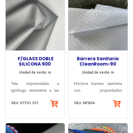
F/GLASS DOBLE
Barrera Sanitaria
SILICONA 900
CleanRoom-90
Unidad de venta: m
Unidad de venta: m
Tela Impermeable e
Efectiva barrera sanitaria
Igníifuga resistente a las
con propiedades
temperaturas extremas,
permanentes y acabado
SKU: HTF01.031
SKU: MFB04
peso 900 g/m2. Tejido
Antibacteria AEGIS®
denso de fibra de vidrio,
MicrobeShield, para
recubierto con Silicona por
vestuario
ambas caras, con
Clínico/Quirúrgico,
excelente flexibilidad y muy
laboratorios, industria