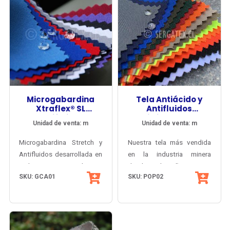
alta resistencia térmica.
farmacéutica e industria de
alimentos.
Microgabardina
Tela Antiácido y
Xtraflex® SL
Antifluidos
Antifluidos
Vitriolen® 220
Unidad de venta: m
Unidad de venta: m
Microgabardina Stretch y
Nuestra tela más vendida
Antifluidos desarrollada en
en la industria minera
Inglaterra especialmente
desde el año 2000,
SKU: GCA01
SKU: POP02
para el mercado
imbatible frente al trato
profesional chileno del área
rudo y el lavado industrial,
médica y la salud.
es confortable y preserva
Certificado OEKO-TEX®.
sus propiedades
protectivas de manera