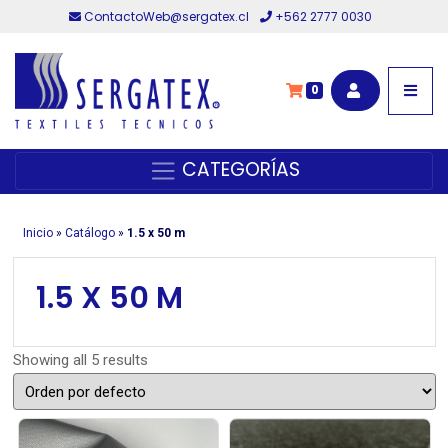
ContactoWeb@sergatex.cl
+562 2777 0030
0
CATEGORÍAS
Inicio
»
Catálogo
»
1.5 x 50 m
1.5 X 50 M
Showing all 5 results