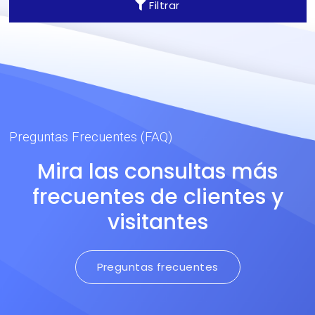
Filtrar
Preguntas Frecuentes (FAQ)
Mira las consultas más
frecuentes de clientes y
visitantes
Preguntas frecuentes