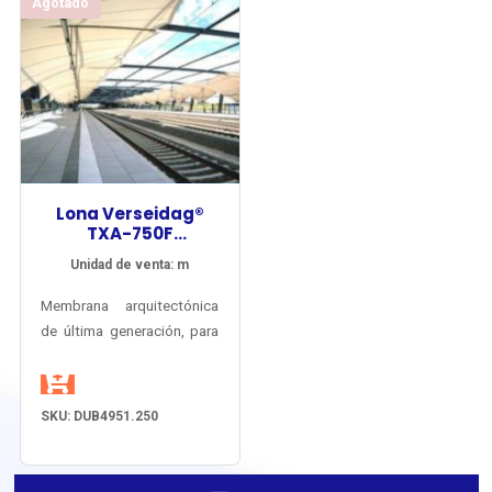
Agotado
Lona Verseidag®
TXA-750F
Arquitectura Tipo I
Unidad de venta: m
PVDF
Membrana arquitectónica
de última generación, para
tensoestructuras
permanentes, resistente a
la intemperie por más de
SKU: DUB4951.250
25 años, con garantía del
fbricante por 15 años.