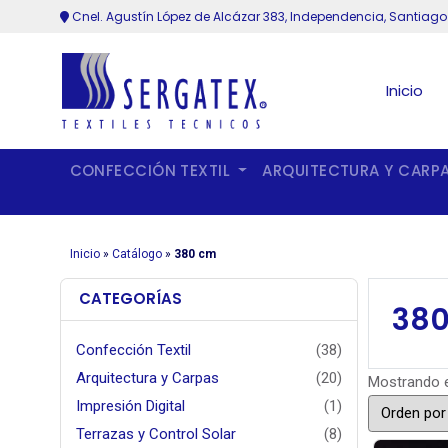
Cnel. Agustín López de Alcázar 383, Independencia, Santiago
Inicio
CONFECCIÓN TEXTIL
ARQUITECTURA Y CARP
Inicio
»
Catálogo
»
380 cm
CATEGORÍAS
38
Confección Textil
(38)
Arquitectura y Carpas
(20)
Mostrando e
Impresión Digital
(1)
Terrazas y Control Solar
(8)