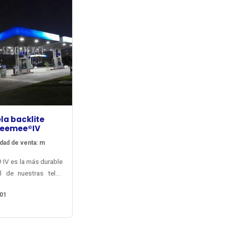
la backlite
eemee®IV
dad de venta: m
IV es la más durable
il de nuestras telas
treros luminosos de
01
rie, desarrollada a
 de conocimiento
 con que Verseidag-