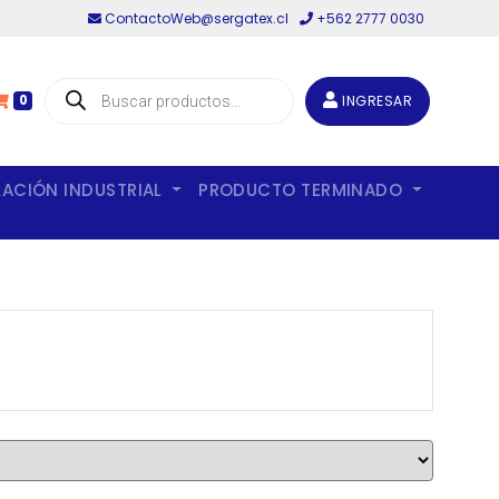
ContactoWeb@sergatex.cl
+562 2777 0030
Búsqueda
de
INGRESAR
0
productos
LACIÓN INDUSTRIAL
PRODUCTO TERMINADO