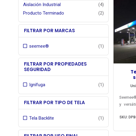
Aislación Industrial
(4)
Producto Terminado
(2)
FILTRAR POR MARCAS
seemee®
(1)
FILTRAR POR PROPIEDADES
SEGURIDAD
Te
s
Ignífuga
(1)
Uni
Seemee® 
FILTRAR POR TIPO DE TELA
y versát
para le
SKU: DPB
Tela Backlite
(1)
intempe
partir
técnico
FILTRAR POR USO FINAL