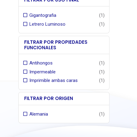
Indutex
para arq
Gigantografia
(1)
cinco dé
Letrero Luminoso
(1)
FILTRAR POR PROPIEDADES
FUNCIONALES
Antihongos
(1)
Impermeable
(1)
Imprimible ambas caras
(1)
FILTRAR POR ORIGEN
Alemania
(1)