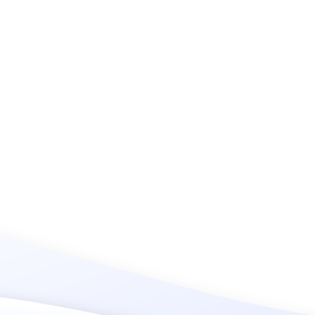
 ha fabricado telas
uitectura por más de
cadas.