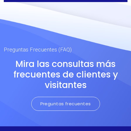
DuPont. Recomendado
para prendas de peso
medio-alto.
Preguntas Frecuentes (FAQ)
Mira las consultas más
frecuentes de clientes y
visitantes
Preguntas frecuentes