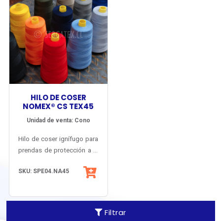
HILO DE COSER
NOMEX® CS TEX45
Unidad de venta: Cono
Hilo de coser ignífugo para
prendas de protección a la
llama y el calor. Resistencia
SKU: SPE04.NA45
mecánica mejorada y
mínima elongación.
Fabricado y certificado en
U.S.A. en base a fibra
Filtrar
original Nomex® de