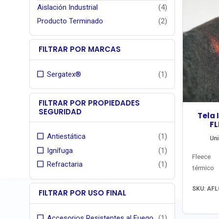
Aislación Industrial
(4)
Producto Terminado
(2)
FILTRAR POR MARCAS
Sergatex®
(1)
FILTRAR POR PROPIEDADES
SEGURIDAD
Tela 
FL
Antiestática
(1)
Uni
Ignífuga
(1)
Fleece
Refractaria
(1)
térmic
acolcha
SKU: AFL
antif
FILTRAR POR USO FINAL
temperatu
vestuario
Accesorios Resistentes al Fuego
(1)