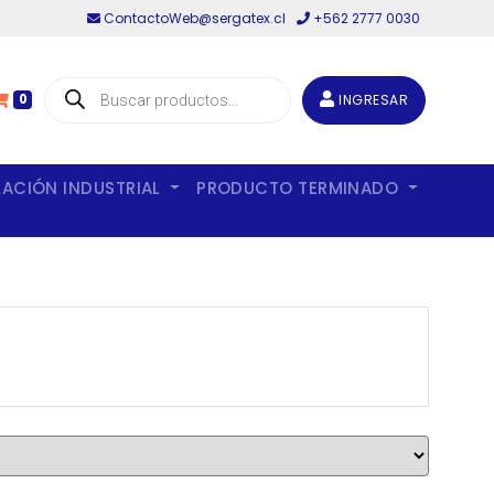
ContactoWeb@sergatex.cl
+562 2777 0030
Búsqueda
de
INGRESAR
0
productos
LACIÓN INDUSTRIAL
PRODUCTO TERMINADO