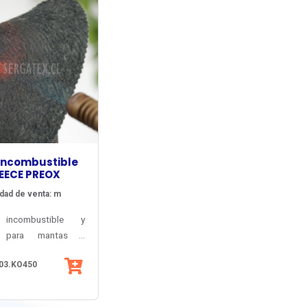
Incombustible
EECE PREOX
dad de venta: m
 incombustible y
o para mantas y
dos de protección
03.KO450
lama y altas
ras. Uso industrial y
.