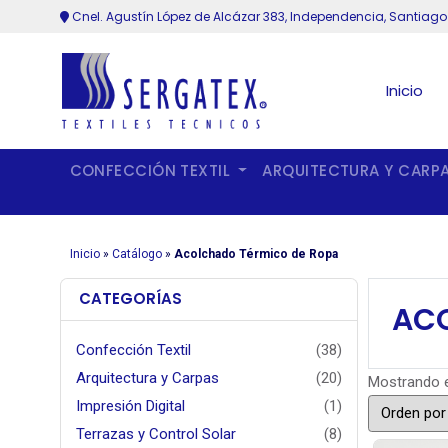
Cnel. Agustín López de Alcázar 383, Independencia, Santiago
Inicio
CONFECCIÓN TEXTIL
ARQUITECTURA Y CARP
Inicio
»
Catálogo
»
Acolchado Térmico de Ropa
CATEGORÍAS
ACO
Confección Textil
(38)
Arquitectura y Carpas
(20)
Mostrando e
Impresión Digital
(1)
Terrazas y Control Solar
(8)