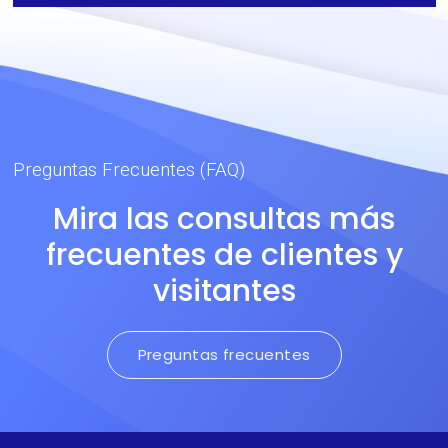
Preguntas Frecuentes (FAQ)
Mira las consultas más
frecuentes de clientes y
visitantes
Preguntas frecuentes