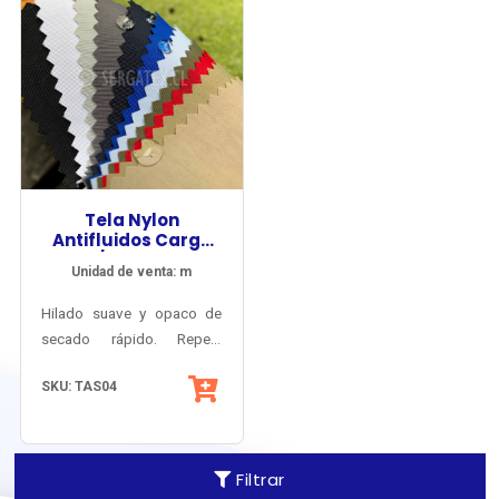
Tela Nylon
Antifluidos Cargo
WR / Poliamida
Unidad de venta: m
XDry® UV-PRO®
Hilado suave y opaco de
secado rápido. Repele
manchas y salpicaduras y
SKU: TAS04
protege
comprobadamente contra
los rayos UV.
Filtrar