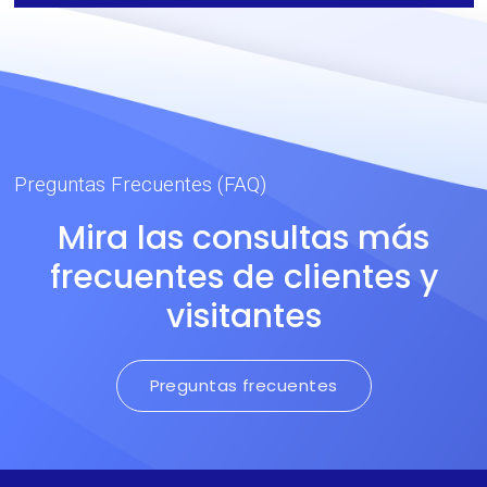
buen formato 3x60m.
3x58m o 3x65m.
Preguntas Frecuentes (FAQ)
Mira las consultas más
frecuentes de clientes y
visitantes
Preguntas frecuentes