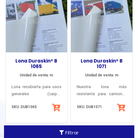
Lona Duraskin® B
Lona Duraskin® B
1065
1071
Unidad de venta: m
Unidad de venta: m
Lona recubierta para usos
Nuestra lona más
generales (carpas
resistente para camiones
publicitarias, toldos
(cortinas y carpas).
SKU: DUB1065
SKU: DUB1071
camión, domos, toldos
Durabilidad insuperable y
publicitarios, fundas, etc…).
acabados de máxima
Alta resistencia mecánica
tecnología, para destacar
con peso razonable.
su flota en cualquier
Filtrar
Tecnología alemana y muy
carretera. Superformato