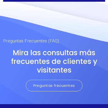
Preguntas Frecuentes (FAQ)
Mira las consultas más
frecuentes de clientes y
visitantes
Preguntas frecuentes