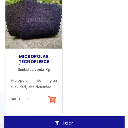
MICROPOLAR
TECNOFLEECE
A/PILLING DOBLE
Unidad de venta: Kg
CARA
Micropolar de gran
suavidad, alta densidad de
filamentos y finísima
SKU: PFL05
terminación anti-pilling en
ambas caras.
Filtrar