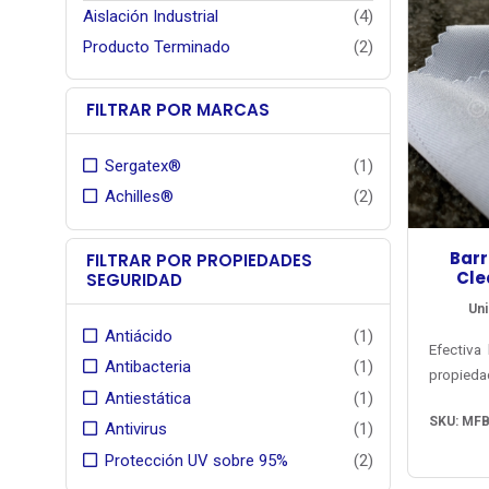
Aislación Industrial
(4)
Producto Terminado
(2)
FILTRAR POR MARCAS
Sergatex®
(1)
Achilles®
(2)
Barr
FILTRAR POR PROPIEDADES
Cl
SEGURIDAD
Uni
Antiácido
(1)
Efectiva 
Antibacteria
(1)
propied
Antiestática
(1)
acabado 
SKU: MF
Microbe
Antivirus
(1)
tacto c
Protección UV sobre 95%
(2)
vestuari