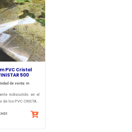
lm PVC Cristal
VINISTAR 500
nidad de venta: m
rente indiscutido en el
o de los PVC CRISTAL,
ollado y fabricado en
CH01
. Lámina de máxima
arencia, con filtro
ctor UV sobre 95%.