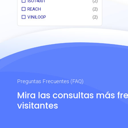
ISO14001
(2)
REACH
(2)
VINILOOP
(2)
Preguntas Frecuentes (FAQ)
Mira las consultas más fr
visitantes