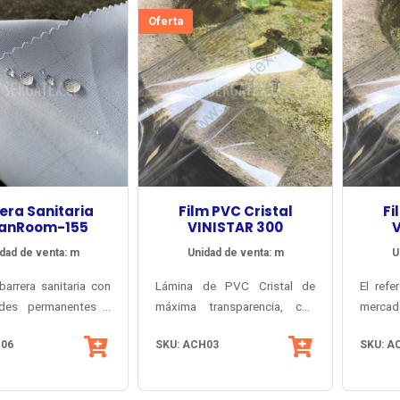
Oferta
era Sanitaria
Film PVC Cristal
Fi
eanRoom-155
VINISTAR 300
dad de venta: m
Unidad de venta: m
U
barrera sanitaria con
Lámina de PVC Cristal de
El refe
ades permanentes y
máxima transparencia, con
mercad
Antibacteria AEGIS®
filtro protector UV sobre 95%
desarr
B06
SKU: ACH03
SKU: A
Shield. Opaca y de
y fabricación Japonesa.
Japón
álido y suave, para
Encogimiento térmico menor a
transp
o clínico/quirúrgico,
3% (comparado con 10% del
prote