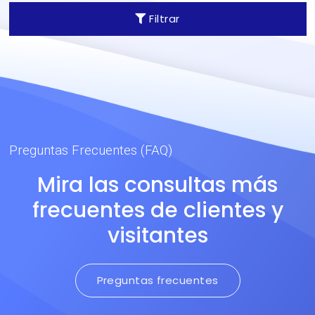
indefinida.
Filtrar
Preguntas Frecuentes (FAQ)
Mira las consultas más
frecuentes de clientes y
visitantes
Preguntas frecuentes