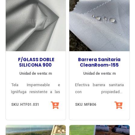
F/GLASS DOBLE
Barrera Sanitaria
SILICONA 900
CleanRoom-155
Unidad de venta: m
Unidad de venta: m
Tela Impermeable e
Efectiva barrera sanitaria
Igníifuga resistente a las
con propiedades
temperaturas extremas,
permanentes y acabado
SKU: HTF01.031
SKU: MFB06
peso 900 g/m2. Tejido
Antibacteria AEGIS®
denso de fibra de vidrio,
MicrobeShield. Opaca y de
recubierto con Silicona por
tacto cálido y suave, para
ambas caras, con
vestuario
excelente flexibilidad y muy
clínico/quirúrgico,