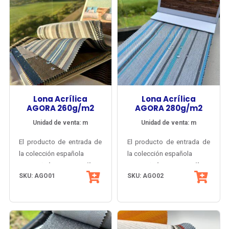
alta resistencia térmica.
laboratorios, industrias
farmacéutica y alimentaria.
Lona Acrílica
Lona Acrílica
AGORA 260g/m2
AGORA 280g/m2
Unidad de venta: m
Unidad de venta: m
El producto de entrada de
El producto de entrada de
la colección española
la colección española
Agora® de Tuva Textil,
Agora® de Tuva Textil,
SKU: AGO01
SKU: AGO02
con gran diversidad de
con gran diversidad de
colores lisos, melange y
colores lisos, melange y
listados y múltiples
Su estructura basada en
listados y múltiples
Su estructura basada en
posibilidades de
fibra acrílica tintada en
posibilidades de
fibra acrílica tintada en
armonización.
la masa
armonización.
la masa