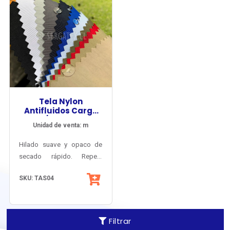
Tela Nylon
Antifluidos Cargo
WR / Poliamida
Unidad de venta: m
XDry® UV-PRO®
Hilado suave y opaco de
secado rápido. Repele
manchas y salpicaduras y
SKU: TAS04
protege
comprobadamente contra
los rayos UV.
Filtrar