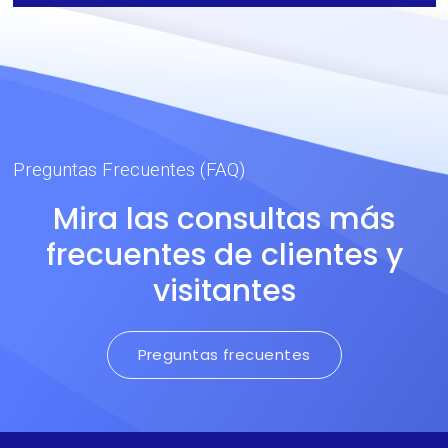
Preguntas Frecuentes (FAQ)
Mira las consultas más
frecuentes de clientes y
visitantes
Preguntas frecuentes