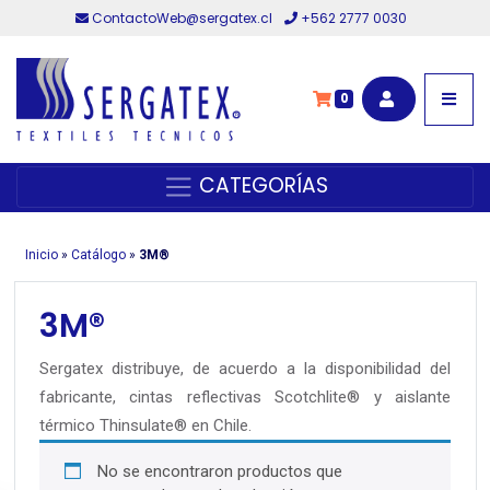
ContactoWeb@sergatex.cl
+562 2777 0030
0
CATEGORÍAS
Inicio
»
Catálogo
»
3M®
3M®
Sergatex distribuye, de acuerdo a la disponibilidad del
fabricante, cintas reflectivas Scotchlite® y aislante
térmico Thinsulate® en Chile.
No se encontraron productos que