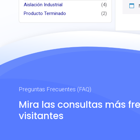
Aislación Industrial
(4)
Producto Terminado
(2)
Preguntas Frecuentes (FAQ)
Mira las consultas más fr
visitantes