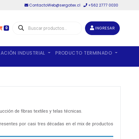
ContactoWeb@sergatex.cl
+562 2777 0030
Búsqueda
de
INGRESAR
0
productos
LACIÓN INDUSTRIAL
PRODUCTO TERMINADO
ción de fibras textiles y telas técnicas.
resentes por casi tres décadas en el mix de productos