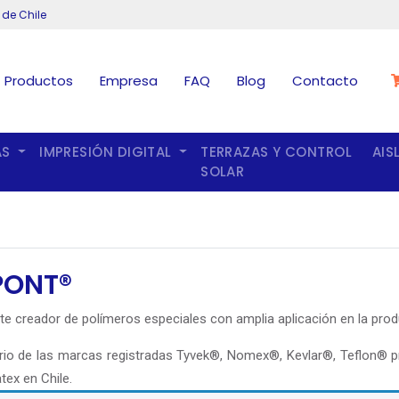
 de Chile
Productos
Empresa
FAQ
Blog
Contacto
AS
IMPRESIÓN DIGITAL
TERRAZAS Y CONTROL
AIS
SOLAR
PONT®
te creador de polímeros especiales con amplia aplicación en la produc
rio de las marcas registradas Tyvek®, Nomex®, Kevlar®, Teflon® p
tex en Chile.