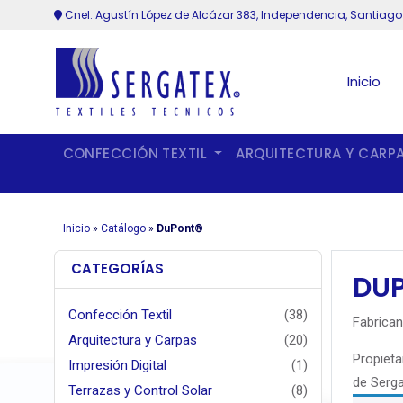
Cnel. Agustín López de Alcázar 383, Independencia, Santiago
Inicio
CONFECCIÓN TEXTIL
ARQUITECTURA Y CARP
Inicio
»
Catálogo
»
DuPont®
CATEGORÍAS
DU
Confección Textil
(38)
Fabrican
Arquitectura y Carpas
(20)
Propieta
Impresión Digital
(1)
de Serga
Terrazas y Control Solar
(8)