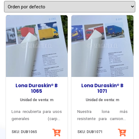
Lona Duraskin® B
Lona Duraskin® B
1065
1071
Unidad de venta: m
Unidad de venta: m
Lona recubierta para usos
Nuestra lona más
generales (carpas
resistente para camiones
publicitarias, toldos
(cortinas y carpas).
SKU: DUB1065
SKU: DUB1071
camión, domos, toldos
Durabilidad insuperable y