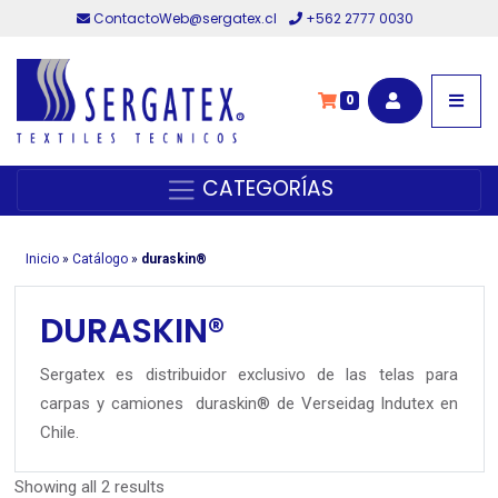
ContactoWeb@sergatex.cl
+562 2777 0030
0
CATEGORÍAS
Inicio
»
Catálogo
»
duraskin®
DURASKIN®
Sergatex es distribuidor exclusivo de las telas para
carpas y camiones duraskin® de Verseidag Indutex en
Chile.
Showing all 2 results