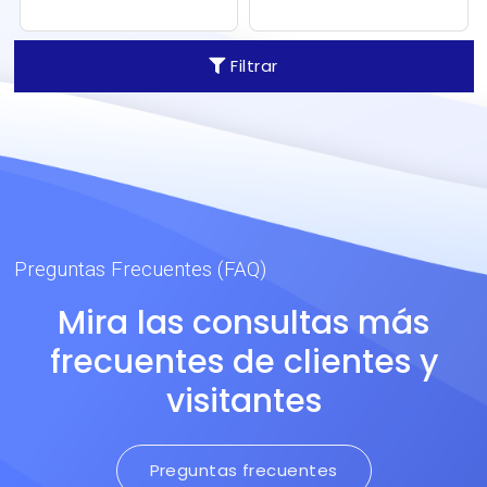
publicitarios, fundas, etc…).
acabados de máxima
Alta resistencia mecánica
tecnología, para destacar
con peso razonable.
su flota en cualquier
Filtrar
Tecnología alemana y muy
carretera. Superformato
buen formato 3x60m.
3x58m o 3x65m.
Preguntas Frecuentes (FAQ)
Mira las consultas más
frecuentes de clientes y
visitantes
Preguntas frecuentes