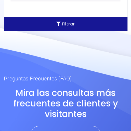
Filtrar
Preguntas Frecuentes (FAQ)
Mira las consultas más
frecuentes de clientes y
visitantes