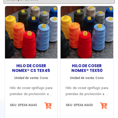
HILO DE COSER
HILO DE COSER
NOMEX® CS TEX45
NOMEX® TEX50
Unidad de venta: Cono
Unidad de venta: Cono
Hilo de coser ignífugo para
Hilo de coser ignífugo para
prendas de protección a la
prendas de protección a la
llama y el calor. Resistencia
llama y el calor. Fabricado y
SKU: SPE04.NA45
SKU: SPE04.NA50
mecánica mejorada y
certificado en U.S.A. en
mínima elongación.
base a fibra original
Fabricado y certificado en
Nomex® de DuPont.