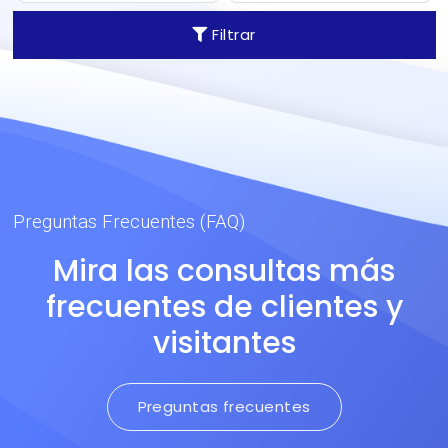
U.S.A. en base a fibra
Recomendado para
Filtrar
original Nomex® de
prendas de peso medio-
DuPont. Recomendado
alto.
para prendas de peso
medio-alto.
Preguntas Frecuentes (FAQ)
Mira las consultas más
frecuentes de clientes y
visitantes
Preguntas frecuentes