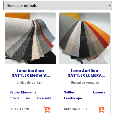
Lona Acrílica
Lona Acrílica
SATTLER Elements
SATTLER LUMERA
Urban-Wall
LANDSCAPE
Unidad de venta: m
Unidad de venta: m
Sattler Elements
Sattler Lumera
ofrece un excelente
Landscape
equilibrio entre carácter
amplía la percepción del
SKU: SAT320
SKU: SAT338-C
textil, confort visual y
La línea Urban-Wall se
diseño textil mediante