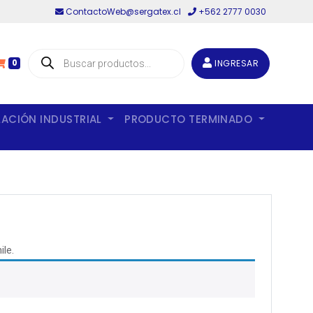
ContactoWeb@sergatex.cl
+562 2777 0030
Búsqueda
de
INGRESAR
0
productos
LACIÓN INDUSTRIAL
PRODUCTO TERMINADO
le.