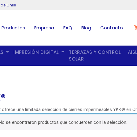
 de Chile
Productos
Empresa
FAQ
Blog
Contacto
AS
IMPRESIÓN DIGITAL
TERRAZAS Y CONTROL
AIS
SOLAR
®
 ofrece una limitada selección de cierres impermeables YKK® en Chi
No se encontraron productos que concuerden con la selección.