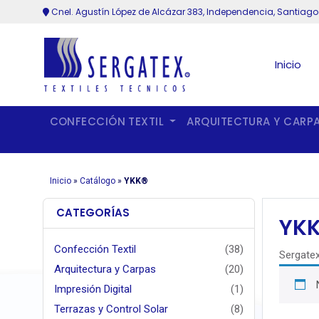
Cnel. Agustín López de Alcázar 383, Independencia, Santiago
Inicio
CONFECCIÓN TEXTIL
ARQUITECTURA Y CARP
Inicio
»
Catálogo
»
YKK®
CATEGORÍAS
YKK
Confección Textil
(38)
Sergatex
Arquitectura y Carpas
(20)
Impresión Digital
(1)
Terrazas y Control Solar
(8)